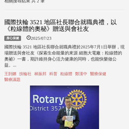
相關搜尋結果 共 2 筆
國際扶輪 3521 地區社長聯合就職典禮，以
《粒線體的奧秘》贈送與會社友
2025/07/23
身心保健
國際扶輪 3521 地區社長聯合就職典禮於2025年7月1日舉辦，現
場贈送與會社友《探索生命能量的來源 細胞大電廠：粒線體的
奧祕》一書，期許維持身心活力健康的同時，也能快樂做公
益。...
王剴鏘
扶輪社
林振邦
科普
粒線體
鄭漢中
醫療保健
醫療議題