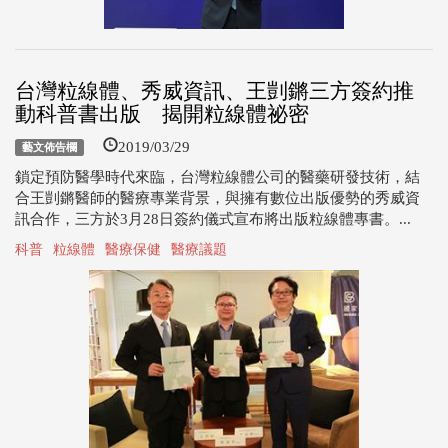
台灣粒線體、秀威資訊、王剴鏘三方簽約推
動科普書出版 揭開粒線體祕密
2019/03/29
藝文佈告欄
鎖定預防醫學時代來臨，台灣粒線體公司的醫藥研發技術，結
合王剴鏘醫師的醫療專業背景，與擁有數位出版優勢的秀威資
訊合作，三方於3月28日簽約儀式宣布將出版粒線體專書。...
科普
粒線體
醫療保健
醫療議題