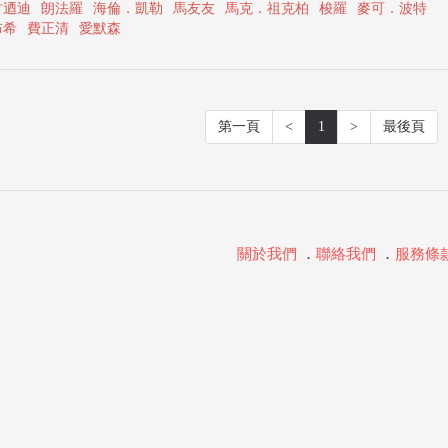
甘迺迪
朗法羅
海倫．凱勒
馬友友
馬克．祖克柏
梭羅
麥可．波特
布希
費正清
愛默森
第一頁
<
1
>
最後頁
關於我們
．
聯絡我們
．
服務條