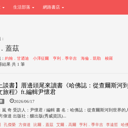
章
生活部落
網路書店
籤：
．蓋茲
籤：
約翰．甘迺迪
小澤征爾
亨利．季辛吉
海倫．凱勒
梭羅
結果 共 1 筆
上談書】厝邊頭尾來讀書《哈佛誌：從查爾斯河
旅程》ft.編輯尹懷君
2026/06/17
態
嵐 奇 受訪人：尹懷君 / 編輯 書 名：哈佛誌：從查爾斯河到世界的
方偉達 出版社：釀出版(秀威資訊)...
爾
孔傑榮
方偉達
比爾．蓋茲
艾爾．高爾
亨利．季辛吉
李遠哲
哈