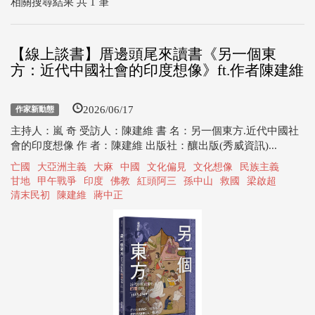
相關搜尋結果 共 1 筆
【線上談書】厝邊頭尾來讀書《另一個東
方：近代中國社會的印度想像》ft.作者陳建維
2026/06/17
作家新動態
主持人：嵐 奇 受訪人：陳建維 書 名：另一個東方.近代中國社
會的印度想像 作 者：陳建維 出版社：釀出版(秀威資訊)...
亡國
大亞洲主義
大麻
中國
文化偏見
文化想像
民族主義
甘地
甲午戰爭
印度
佛教
紅頭阿三
孫中山
救國
梁啟超
清末民初
陳建維
蔣中正