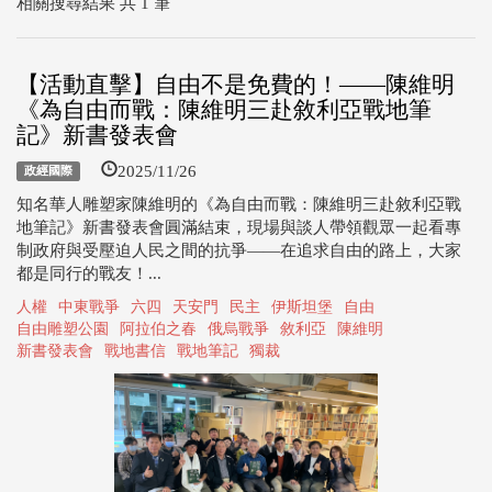
相關搜尋結果 共 1 筆
【活動直擊】自由不是免費的！——陳維明
《為自由而戰：陳維明三赴敘利亞戰地筆
記》新書發表會
2025/11/26
政經國際
知名華人雕塑家陳維明的《為自由而戰：陳維明三赴敘利亞戰
地筆記》新書發表會圓滿結束，現場與談人帶領觀眾一起看專
制政府與受壓迫人民之間的抗爭——在追求自由的路上，大家
都是同行的戰友！...
人權
中東戰爭
六四
天安門
民主
伊斯坦堡
自由
自由雕塑公園
阿拉伯之春
俄烏戰爭
敘利亞
陳維明
新書發表會
戰地書信
戰地筆記
獨裁