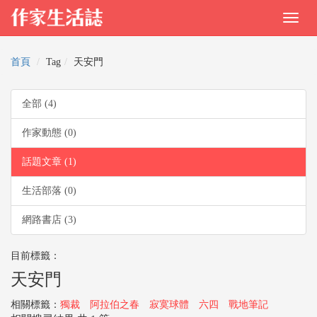
首頁
Tag
天安門
全部 (4)
作家動態 (0)
話題文章 (1)
生活部落 (0)
網路書店 (3)
目前標籤：
天安門
相關標籤：
獨裁
阿拉伯之春
寂寞球體
六四
戰地筆記