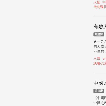
人權
中
俄烏戰
有敵
汪建輝
★一九
的人成
不住的
六四
天
諷喻小
中國
翁衍慶
《中國
中國之