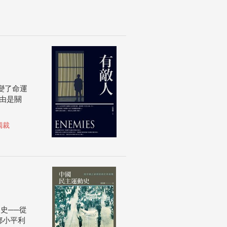
變了命運
由是關
獨裁
史──從
鄧小平利