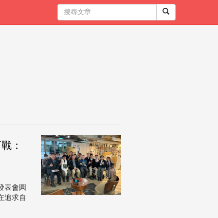
而戰：
發表會圓
在追求自