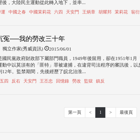
壓後，大陸民主運動從此轉入地下，並串...
學運
中國之春
中國茉莉花
六四
天安門
王炳章
胡耀邦
茉莉花
翁衍
沉冤──我的勞改三十年
2015/06/01
獨立作家(秀威資訊)
是國民黨政府財政部下屬部門職員，1949年後留用，卻在1951年1月
運動中以莫須有的「匪特」罪被逮捕，在違背司法程序的審訊後，以
12年。監禁期間，先後經歷了皖北治淮...
五四
反右
天安門
王丕忠
回憶錄
勞改
監獄
鎮反
第一頁
<
1
>
最後頁