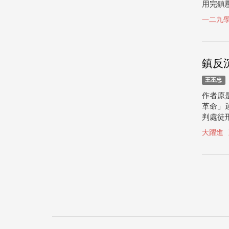
用完鎮
一二九
鎮反
王丕忠
作者原
革命」
判處徒刑
大躍進