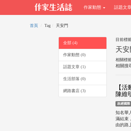
作家動態
話題文
首頁
Tag
天安門
目前標
全部 (4)
天安
作家動態 (0)
相關標
相關搜尋
話題文章 (1)
生活部落 (0)
【活
網路書店 (3)
陳維
政經國際
知名華
滿結束
由的路上