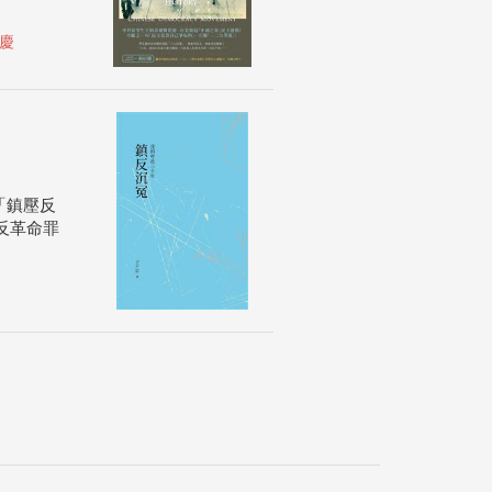
慶
「鎮壓反
反革命罪