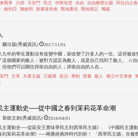
東戰爭
六四
天安門
民主
伊斯坦堡
自由
自由雕塑公園
阿拉伯之春
爭
敘利亞
陳維明
新書發表會
戰地書信
戰地筆記
獨裁
人
2017/11/01
釀出版(秀威資訊)
八九年的學生運動沒有改變中國，卻改變了許多人的一生。這些被改
了這個國家的敵人：被對方認定為敵人，或是自己找到了敵人。 ☆自
，但他們可以關住捍衛自由的人；捍衛自由的人在...
安門
文革
共產主義
汪建輝
政治
專制
禁書
敵人
獨立中文筆會
說
民主運動史──從中國之春到茉莉花革命潮
2016/04/01
新銳文創(秀威資訊)
民主運動史──從延安王實味爭民主到西單民主牆》、《中國民主運動
春到茉莉花革命潮》──兩冊經典跨時代剖析！ 「西單民主牆」在被