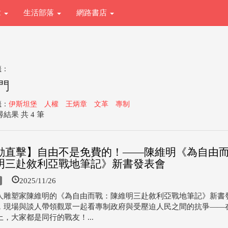
章
生活部落
網路書店
籤：
門
籤：
伊斯坦堡
人權
王炳章
文革
專制
結果 共 4 筆
動直擊】自由不是免費的！——陳維明《為自由
明三赴敘利亞戰地筆記》新書發表會
2025/11/26
人雕塑家陳維明的《為自由而戰：陳維明三赴敘利亞戰地筆記》新書
，現場與談人帶領觀眾一起看專制政府與受壓迫人民之間的抗爭——
，大家都是同行的戰友！...