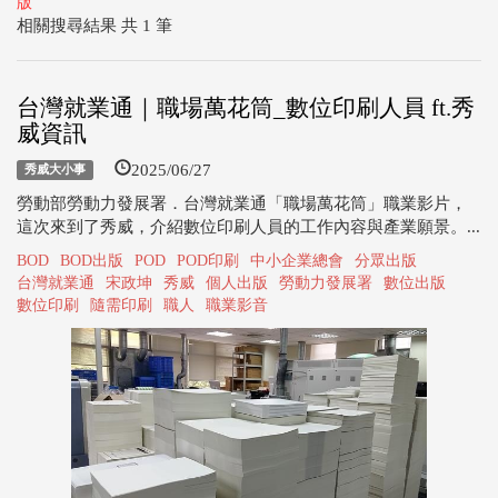
版
相關搜尋結果 共 1 筆
台灣就業通｜職場萬花筒_數位印刷人員 ft.秀
威資訊
2025/06/27
秀威大小事
勞動部勞動力發展署．台灣就業通「職場萬花筒」職業影片，
這次來到了秀威，介紹數位印刷人員的工作內容與產業願景。...
BOD
BOD出版
POD
POD印刷
中小企業總會
分眾出版
台灣就業通
宋政坤
秀威
個人出版
勞動力發展署
數位出版
數位印刷
隨需印刷
職人
職業影音