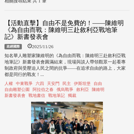
相關搜尋結果 共 1 筆
【活動直擊】自由不是免費的！——陳維明
《為自由而戰：陳維明三赴敘利亞戰地筆
記》新書發表會
2025/11/26
政經國際
知名華人雕塑家陳維明的《為自由而戰：陳維明三赴敘利亞戰
地筆記》新書發表會圓滿結束，現場與談人帶領觀眾一起看專
制政府與受壓迫人民之間的抗爭——在追求自由的路上，大家
都是同行的戰友！...
人權
中東戰爭
六四
天安門
民主
伊斯坦堡
自由
自由雕塑公園
阿拉伯之春
俄烏戰爭
敘利亞
陳維明
新書發表會
戰地書信
戰地筆記
獨裁