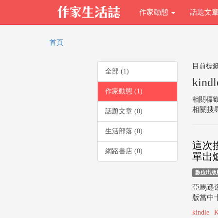
作家動態
話題文
首頁
目前標
全部 (1)
kindl
作家動態 (1)
相關標
相關搜尋
話題文章 (0)
生活部落 (0)
這次換
網路書店 (0)
單出
數位出版
亞馬遜邀
版當中十
kindle
K