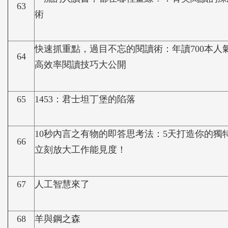
63
術
快速抓重點，過目不忘的閱讀術：年讀700本人
64
高效率閱讀技巧大公開
65
1453：君士坦丁堡的陷落
10秒內言之有物的即答思考法：5天打造你的獨
66
立刻放大工作能見度！
67
人工智慧來了
68
羊與鋼之森