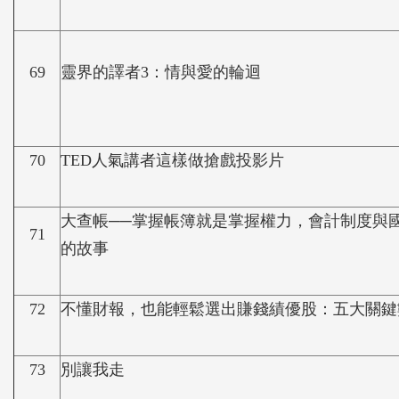
69
靈界的譯者3：情與愛的輪迴
70
TED人氣講者這樣做搶戲投影片
大查帳──掌握帳簿就是掌握權力，會計制度與
71
的故事
72
不懂財報，也能輕鬆選出賺錢績優股：五大關鍵
73
別讓我走