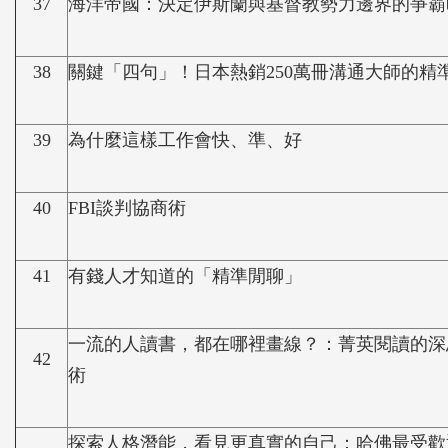
37
海洋帝國：決定伊斯蘭與基督教勢力邊界的爭霸
38
關鍵「四句」！日本熱銷250萬冊溝通大師的精
39
為什麼這樣工作會快、準、好
40
FBI談判協商術
41
有錢人才知道的「精準閒聊」
一流的人讀書，都在哪裡畫線？：菁英閱讀的深
42
術
探索人格潛能，看見更真實的自己：哈佛最受歡