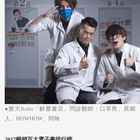
●樂天Kobo「解憂書店」問診醫師：口罩男、異鄉
人、HOWHOW、阿翰
2017暢銷百大電子書排行榜