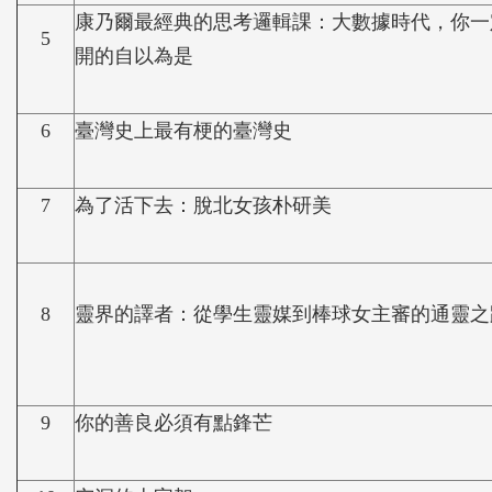
康乃爾最經典的思考邏輯課：大數據時代，你一
5
開的自以為是
6
臺灣史上最有梗的臺灣史
7
為了活下去：脫北女孩朴研美
8
靈界的譯者：從學生靈媒到棒球女主審的通靈之
9
你的善良必須有點鋒芒