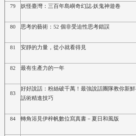
79
妖怪臺灣：三百年島嶼奇幻誌‧妖鬼神遊卷
80
思考的藝術：52 個非受迫性思考錯誤
81
安靜的力量，從小就看得見
82
最有生產力的一年
好好說話：粉絲破千萬！最強說話團隊教你新鮮
83
話術精進技巧
84
轉角浴見伊梓帆數位寫真書－夏日和風版