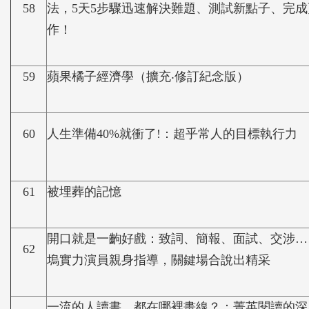
58
法，5天5步驟迅速解決難題、測試新點子、完
作！
59
蘋果橘子經濟學（擴充‧修訂紀念版）
60
人生準備40%就衝了!：超乎常人的目標執行力
61
被埋葬的記憶
開口就是一齣好戲：致詞、簡報、面試、交涉…
62
塢實力演員親身指導，關鍵場合說出精采
一流的人讀書，都在哪裡畫線？：菁英閱讀的深