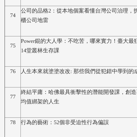
公司的品格2：從本地個案看懂台灣公司治理，
74
櫃公司地雷
Power錕的大人學：不吃苦，哪來實力！臺大最
75
14堂叢林生存課
76
人生本來就塗塗改改: 那些我們從犯錯中學到的
終結平庸：哈佛最具衝擊性的潛能開發課，創造
77
均值綁架的人生
78
行為的藝術：52個非受迫性行為偏誤