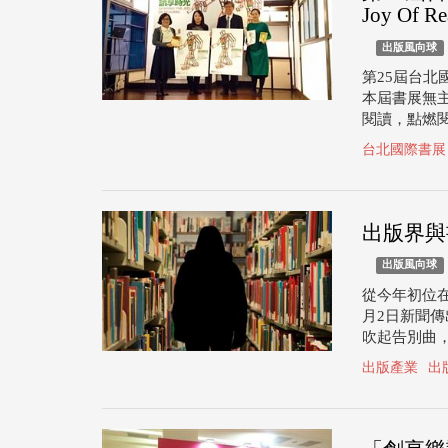
Joy Of Re
出版風向球
第25屆台北
本屆書展無
閱讀，點燃
台北國際書展
出版界與
出版風向球
從今年初位在
月2日新聞
吹起告別曲
出版產業
出