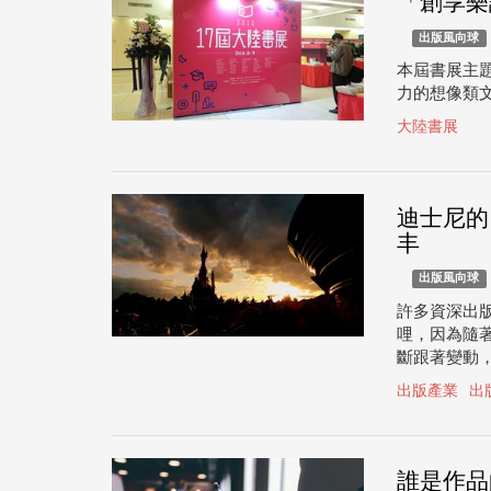
「創享樂
出版風向球
本屆書展主
力的想像類
大陸書展
迪士尼的
丰
出版風向球
許多資深出
哩，因為隨
斷跟著變動
出版產業
出
誰是作品