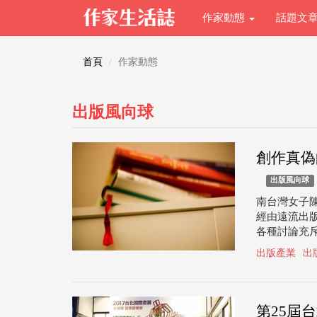
作家動態
話題文
首頁
作家動態
出版風向球
創作真偽
出版風向球
南台灣女子陳
經由遠流出
各種討論充
出版產業
出
第25屆台