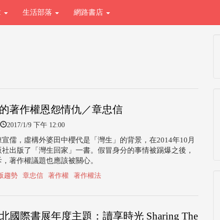
章
生活部落
網路書店
的著作權恩怨情仇／章忠信
2017/1/9 下午 12:00
宣儒，虛構外婆田中櫻代是「灣生」的背景，在2014年10月
版社出版了「灣生回家」一書。假冒身分的事情被踢爆之後，
斥，著作權議題也應該被關心。
版趨勢
章忠信
著作權
著作權法
北國際書展年度主題：讀享時光 Sharing The