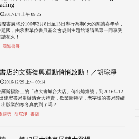
ading
2017/1/4 上午 09:25
國際書展將於106年2月8日至13日舉行為期6天的閱讀嘉年華，
主題國，由承辦單位書展基金會規劃主題館邀請民眾一同享受
閱讀花火！
國際書展
書店的文藝復興運動悄悄啟動！／胡琮淨
2016/12/29 上午 09:14
羅斯福路上的「政大書城台大店」傳出熄燈號，到2016年12
傳出建宏書局舉辦清倉大特賣，歇業圖轉型，老字號的書局陸續
，出版業的寒冬真的到了嗎？
版趨勢
胡琮淨
書店