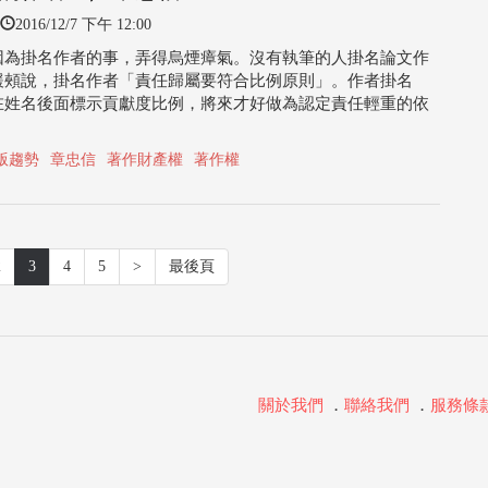
2016/12/7 下午 12:00
因為掛名作者的事，弄得烏煙瘴氣。沒有執筆的人掛名論文作
緩頰說，掛名作者「責任歸屬要符合比例原則」。作者掛名
在姓名後面標示貢獻度比例，將來才好做為認定責任輕重的依
版趨勢
章忠信
著作財產權
著作權
2
3
4
5
>
最後頁
關於我們
．
聯絡我們
．
服務條