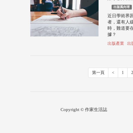
出版風向球
近日學術界
者，還有人
時，難道要
據？
出版產業
出
第一頁
<
1
Copyright © 作家生活誌