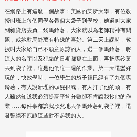
在網路上有這麼一個故事：美國的某所大學，有位教
授叫班上每個同學各帶個大袋子到學校，她還叫大家
到雜貨店去買一袋馬鈴薯，大家就以為老師精神有問
題，或她對馬鈴薯有特殊的喜好。第二天上課時，教
授叫大家給自己不願意原諒的人，選一個馬鈴薯，將
這人的名字以及犯錯的日期都寫在上面，再把馬鈴薯
丟到袋子裡，這是他們這一週的作業。第一天還蠻好
玩的，快放學時，一位學生的袋子裡已經有了九個馬
鈴薯，有人說新理的頭髮很醜，有人打了他的頭，有
人雖然知道我必須提高平均分數卻不肯讓我抄他的作
業……每件事都讓我欣然地丟個馬鈴薯到袋子裡，還
發誓絕不原諒這些對不起我的人。