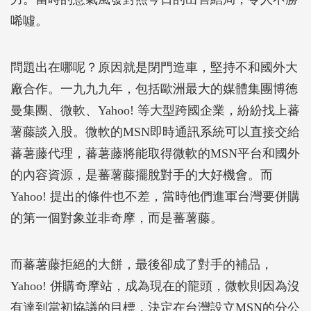
唏噓。
問題出在哪呢？原因就是閉門造車，堅持不和國外大
廠合作。一九九九年，包括歐洲最大的媒體集團博德
曼集團、微軟、Yahoo! 等大型跨國企業，紛紛找上蕃
薯藤談入股。微軟的MSN即時通訊系統可以直接交給
蕃薯藤代理，蕃薯藤將能取得微軟的MSN平台和國外
的內容資源，是蕃薯藤擺脫對手的大好機會。而
Yahoo! 提出的條件也不差，當時他們進軍台灣要併購
的第一個對象並非奇摩，而是蕃薯藤。
而蕃薯藤拒絕的大餅，最後卻成了對手的補品，
Yahoo! 併購奇摩站，成為現在的龍頭，微軟則因為沒
有達到當初協議的目標，決定在台灣設立MSN的分公