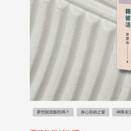
夢想能當飯吃嗎？
身心容納之窗
神隊友