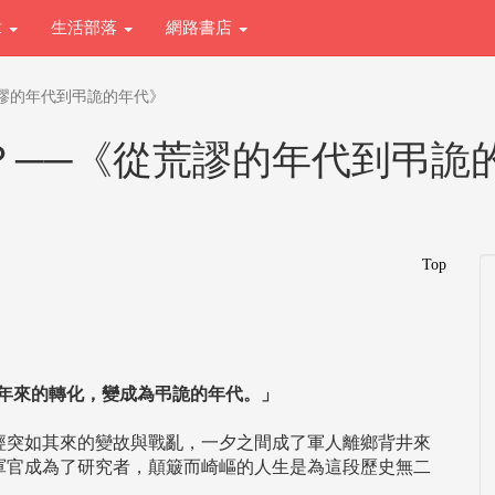
章
生活部落
網路書店
謬的年代到弔詭的年代》
？──《從荒謬的年代到弔詭
Top
70年來的轉化，變成為弔詭的年代。」
經突如其來的變故與戰亂，一夕之間成了軍人離鄉背井來
軍官成為了研究者，顛簸而崎嶇的人生是為這段歷史無二