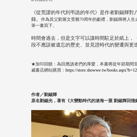
《從荒謬的年代到弔詭的年代》是作者劉錫輝對
錄。
作為其父劉展文受難70周年的獻禮，劉錫輝將人
筆一畫寫下。
時間會過去，但是文字可以讓時間駐足於紙上，
段不應該被遺忘的歷史、並見證時代的變遷與更
★加印回饋：為回應讀者們的厚愛，本書將從年節期間至二
威書店網站購買：
https://store.showwe.tw/books.aspx?b=1
作者／劉錫輝
原名劉錫光，著有《大變動時代的滄海一粟 劉錫輝回憶