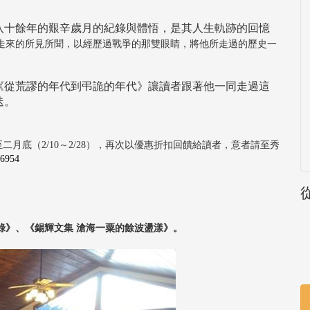
八十餘年的艱辛歲月的紀錄與體悟，是其人生軌跡的回憶
生走來的所見所聞，以經歷過戰爭的那雙眼睛，將他所走過的歷史一
《從荒謬的年代到弔詭的年代》讓讀者跟著他一同走過這
迭。
月底（2/10～2/28），再次以優惠折扣回饋給讀者，意者請至秀
26954
錄》、《錫輝文集 滄海一粟的餘波盪漾》。