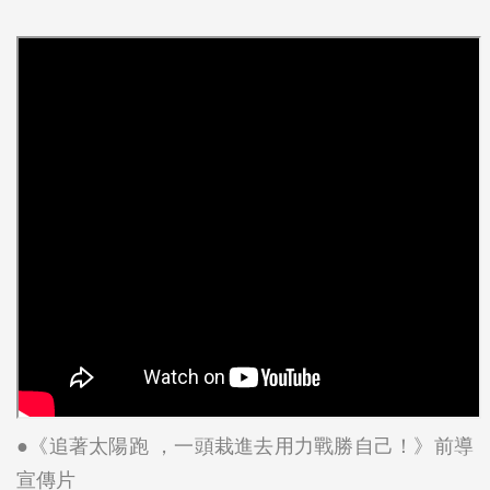
●《追著太陽跑 ，一頭栽進去用力戰勝自己！》前導
宣傳片