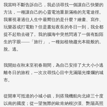
我當時不斷告訴自己，我必須尋找一個讓自己快樂的
方法，一種讓自己的心靈電池重新滿格的充電途徑。
我審視著過往人生中最嚮往的是什麼？繪畫、寫作、
玩樂器或打電動？但是晝短夜長的冬日一到，我全都
提不起勁去碰了。我的腦海中突然閃過了一個有點陌
生的字眼――「旅行」，一種如植物趨光本能般的。
脫。逃。
我開始在秋末至初春期間，為自己安排了大大小小逃
離冬日的旅程，一次次尋找心目中充滿陽光燦爛的城
市。
從開車可抵達的小城小鎮，到搭飛機航向北緯三十度
以南的國度；從一望無際的歐肯納根沙漠、艷陽高照