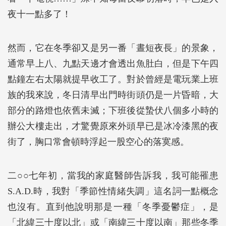
夜十一點多了！
然而，它在冬季卻又是另一番「晝短夜長」的景象，
通常早上八、九點天邊才會透出魚肚白，但是下午四
點鐘左右太陽就提早收工了。對於曾經是電玩業上班
族的我來說，冬日清早出門時街頭仍是一片昏暗，大
部分的路燈也依舊未滅；下班後從蟄伏八個多小時的
辦公大樓走出，才驚覺原來外頭早已是冰冷漆黑的夜
街了，胸口常會頓時浮起一股空心的落寞感。
二○○七年初，當我的家庭醫師告訴我，我可能罹患
S.A.D.時，我對「季節性情緒失調」這名詞一點概念
也沒有。直到他說明那是一種「冬季憂鬱症」，是
「北緯三十度以北」或「南緯三十度以南」那些冬季