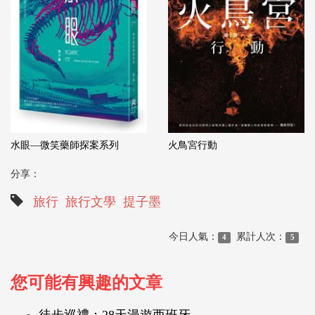
水眼—微笑藥師探案系列
火鳥宮行動
分享：
旅行
旅行文學
提子墨
今日人氣：
累計人次：
4
5
您可能有興趣的文章
徒步巡禮：28天漫遊西班牙