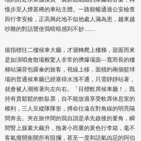
慢步至人煙甚稀的車站主體。一路順暢通過公安檢查
與行李安檢，正高興此地不似他處人滿為患，越來越
吵雜的對話聲使我暗暗感到不妙……
循指標往二樓候車大廳，才迴轉爬上樓梯，迎面而來
是如演唱會散場般驚人非常的擠爆場面―寬而長的樓
梯站滿背包羅傘的旅客，視線上移，面積約兩個籃球
場的普通候車廳已經塞得水洩不通，只需靜靜站著，
就會被人潮推著向左向右。「目標軟席候車廳！」既
持有貴鬆鬆的軟臥票，自不能放過享受軟席休息室的
權利，三人呈縱隊隊形，搏命往遠在對角線的明亮隔
間奔去。夾在旅伴間的我自詡是承先啟後的要角，瞬
間腎上腺素大飆升，拖著小而重的黃色行李箱，毫不
客氣撥開衝開所有阻攔，甚至一度和語氣凶惡的阿伯