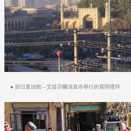
● 節日重頭戲―艾提尕爾清真寺舉行的晨間禮拜