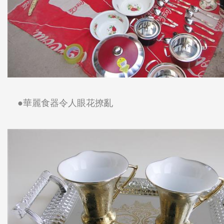
●華麗食器令人眼花撩亂