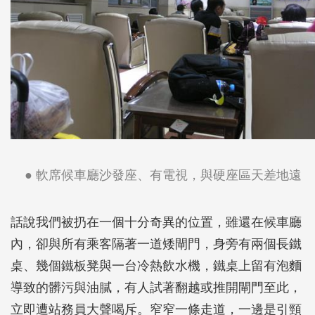
● 軟席候車廳沙發座、有電視，與硬座區天差地遠
話說我們被扔在一個十分奇異的位置，雖還在候車廳
內，卻與所有乘客隔著一道矮閘門，身旁有兩個長鐵
桌、幾個鐵板凳與一台冷熱飲水機，鐵桌上留有泡麵
導致的髒污與油膩，有人試著翻越或推開閘門至此，
立即遭站務員大聲喝斥。窄窄一條走道，一邊是引頸