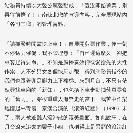
站務員持續以大聲公厲聲勸戒：「還沒開始剪票，別
再往前擠了！」南轅北轍的宣導內容，完全展現站內
「各司其職」的管理盲點。
「請抓緊時間盡快上車！」自展開剪票作業，便一刻
不停猛力催促，我不禁埋怨：「自己遲這麼久，卻把
乘客趕得要命。」不知是廣播奏效抑或愛搶先的天性
作祟，人不分男女各個快馬加鞭，得到乘務員指令的
我們也跟著卯足腳力上下樓梯。來到月台，不只有茫
然尋找車廂的「新知」，也包括下車走動抽菸買零食
的「舊雨」。穿梭重重人海奔走的當下，我苦中作樂
地憶起林青霞、秦漢合演的《滾滾紅塵》（1990）末
了，兩人被逃難人流沖散的淒美畫面。如此說來，在
月台滾來滾去的粟子小姐，也稱得上是另類的滾滾紅