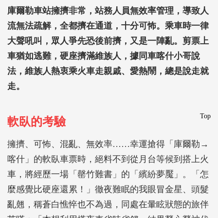
庫爾勒車站擁擠非常，站務人員無效率管理，導致人
流無法疏解，全都擠在通道，十分可怖。乘車時一律
大聲吼叫，眾人爭先恐後前擠，又是一陣亂。剪票上
車猶如逃難，硬座擠滿維族人，據同車喀什小哥說
法，維族人熱衷乘火車走親戚、愛熱鬧，總是說走就
走。
Top
軟臥的考驗
擁擠、可怖、混亂、無效率……幸運搶得「庫爾勒→
喀什」的軟臥車票時，絕料不到從月台等候到搭上火
車，將經歷一場「罄竹難書」的「繽紛夢魘」。「怎
麼感覺比硬座還累！」徹夜難眠的我眼冒金星、頭髮
亂翹，稱蒼白憔悴也不為過，同處在暈眩狀態的旅伴