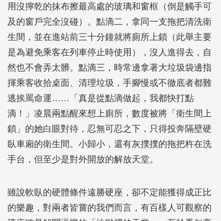
用沒擰乾的抹布擦最高處的玻璃和窗框（倒是觸手可
及的窗戶完全沒碰）。點滴二，拿同一支拖把清洗衛
生間，並在進站前三十分鐘就將廁所上鎖（此舉主要
是為避免乘客在列車停止時使用），沒人進得去，自
然也不會弄太髒。點滴三，時常邊拿著大垃圾袋邊指
揮乘客收拾桌面、清理垃圾，手腳慢或不徹底者都難
逃挨罵命運……「真是從點滴做起，我都快打點
滴！」凌晨兩點醒來想上廁所，數度被將「衛生間上
鎖」的她白眼對待，忍無可忍之下，只得投奔隔壁硬
臥車廂的衛生間。小歸小，還有灰撲撲的拖把杵在洗
手台，但至少是對外開放的解放天堂。
雖說軟臥的硬體條件遠勝硬座，卻不定能獲得成正比
的樂趣，對兩者皆嘗的我們而言，有百樣人可觀察的