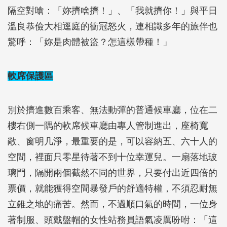
隔空對嗆：「妳擠啥擠！」、「我就擠你！」與平日
溫良恭儉大相逕庭的衝冠怒火，連相識多年的旅伴也
驚呼：「妳是肉體被盜？怎這樣帶種！」
軟席保護區
別於擠進數百乘客、無法動彈的普通候車廳，位在二
樓右側一隅的軟席候車廳由專人管制進出，座椅寬
敞、窗明几淨，最重要的是，可以容納五、六十人的
空間，裡面只零星待著不到十位幸運兒。一扇落地玻
璃門，隔開兩個截然不同的世界，只要付出近四倍的
票價，就能獲得空間暴發戶的舒適特權，不須忍耐無
立錐之地的痛苦。然而，不過順口氣的時間，一位身
著制服、頭戴盤帽的女性站務員語氣凌厲吩咐：「這