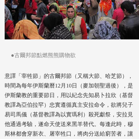
●古爾邦節點燃熊熊購物欲
意譯「宰牲節」的古爾邦節（又稱大節、哈芝節），
時間為每年伊斯蘭曆12月10日（麥加朝聖過後），是
伊斯蘭教的重要節日，用以紀念先知易卜拉欣（基督
教譯為亞伯拉罕）忠實遵循真主安拉命令，欲將兒子
易司馬儀（基督教譯為以實瑪利）殺死獻祭，安拉見
他通過考驗，遂命天使送來黑羊替代。每逢此時，穆
斯林都會穿新衣、屠宰牲口，將肉分送給窮苦者，讓