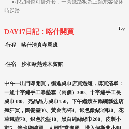
●小空間也可掛外套，一旁鐵踏板為上鋪乘客登床
時踩踏
Top
DAY17日記：喀什開買
‧行程 喀什清真寺周邊
‧住宿 沙和歐熱達木賓館
中午一出門即開買，衝進桌巾店買過癮，購買清單：
一組十字繡手工靠墊套（兩個）300、十字繡手工長
桌巾380、亮晶晶方桌巾150。下午繼續在鍋碗瓢盆店
瘋狂買，陶瓷壺30、黃金亮杯4、銀色飯鍋3個20、花
草鐵壺70、銀色托盤10、黑白純絲絲巾200、皮製小
鞋5。傍晚繼續買，人潮非常洶湧，購入伊斯蘭小銅