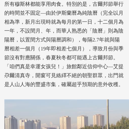
所有穆斯林都能享用肉食。特別的是，古爾邦節舉行
的時間並不固定—由於伊斯蘭曆為純陰曆（完全以月
相為準，新月出現時就為每月的第一日，十二個月為
一年，不設閏月、年，而華人熟悉的「陰曆」則為陰
陽曆，以置閏方式與陽曆調和），每隔2.7年就與陽
曆相差一個月（19年即相差七個月），導致月份與季
節沒有對應關係，春夏秋冬都可能遇上古爾邦節。
「咱們真是幸運女孩兒！」旅館鄰近信仰中心―艾提
尕爾清真寺，開窗可見絡繹不絕的朝聖群眾，出門就
是人山人海的豐盛市集，確屬超乎預期的意外收穫。