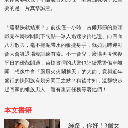
要的是一片真摯誠意。
「這麼快就結束？」前後僅一小時，古爾邦節的重頭
戲竟在轉瞬間劃下句點―眾人迅速收拾地毯、向四面
八方散去，毫不拖泥帶水的敏捷身手，就如兒時運動
會大會舞退場般訓練有素。不一會兒，廣場再度恢復
平日的優哉閒適，荷槍實彈的武警也陸續乘警備車離
開，想像中會「風風火火鬧整天」的大節，竟與近年
盛行的快閃族有幾分同工之妙？稍後才知，這群快步
趕回家的維族男人，還有重要任務等著他們！
本文書籍
絲路，你好！3個女