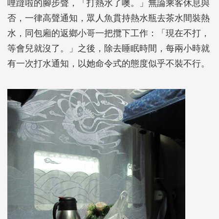
哩躂啦的腳步聲，「打熱水了噢。」無論乘客休息與
否，一律高聲通知，眾人魚貫持熱水瓶去茶水間裝熱
水，同包廂的返鄉小哥一把攬下工作：「現在不打，
等會兒就沒了。」之後，除去睡眠時間，每兩小時就
有一次打水通知，以她命令式的態度似乎不裝不行。