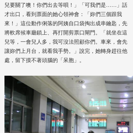
兒要關了噢！你們出去等唄！」「可我們是……」話
才出口，看到票面的她心領神會：「妳們三個跟我
來！」這位動作俐落的阿姨自口袋掏出成串鑰匙，先
將軟席候車廳鎖上、再打開剪票口閘門。「就坐在這
兒等，一會兒人多，我可沒法照顧你們。車來，會先
讓妳們上月台，就看我手勢。」說完，她轉身趕往他
處，留下摸不著頭腦的「呆胞」。