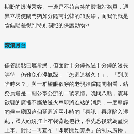
期盼的爆滿乘客、一邊是不苟言笑的嚴肅站務員，迥
異立場使閘門猶如分隔南北韓的38度線，而我們就是
陰錯陽差得到特別關照的保護動物?!
滾滾月台
儘管誤點已屬常態，但面對十分鐘拖過十分鐘的漫長
等待，仍難免心浮氣躁：「怎遲這樣久！」、「到底
啥時來？」與一群望眼欲穿的老弱婦孺隔閘相看，站
務員還是一副公事公辦的一號表情。晚間八點，震耳
欲聾的廣播不斷放送火車即將進站的消息，一度寧靜
的候車廳因這個延遲近兩小時的「喜訊」再度陷入混
亂，眾人紛紛扛上布袋背起包袱，爭先恐後就為盡快
上車。對比一再宣布「即將開始剪票」的制式廣播，