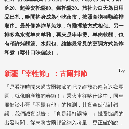
碗20、超美瓷托盤80、鐵托盤20。旅社旁白天為日用
品巴扎，晚間搖身成為小吃夜市，按照食物種類編排
順序。最外側為炸草魚塊，每攤擺放方式相似。另一
排多為水煮羊肉羊雜，再來是串串燙、羊肉乾麵，也
有稍許烤麵筋、水煎包。維族最常見的烹調方式為炸
和煮（喀什口味偏淡）。
Top
新疆「宰牲節」：古爾邦節
「是看準時間來過古爾邦節的吧？維族都趕著返鄉團
圓，就像咱漢族的春節！」乘火車往喀什途中，同車
廂健談小哥「不疑有他」的推測，其實全然估計錯
誤，我們誠實以告：「真是誤打誤撞。」幾番協調的
出發時間，從未將古爾邦節納入考量，更正確的說，