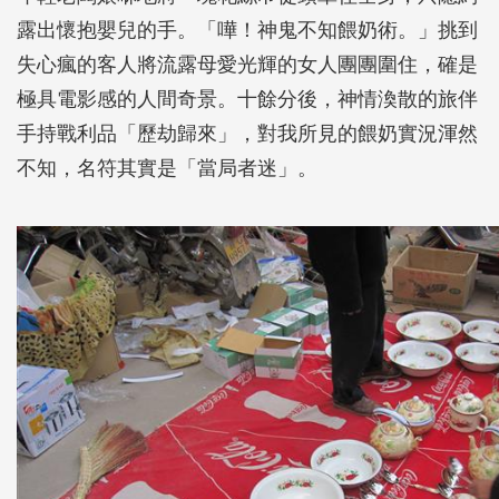
露出懷抱嬰兒的手。「嘩！神鬼不知餵奶術。」挑到
失心瘋的客人將流露母愛光輝的女人團團圍住，確是
極具電影感的人間奇景。十餘分後，神情渙散的旅伴
手持戰利品「歷劫歸來」，對我所見的餵奶實況渾然
不知，名符其實是「當局者迷」。