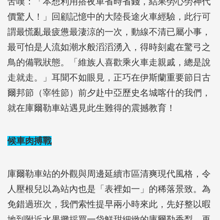
苦嘆：「本想利用搭夜車省時省錢，結果勞心勞神代
價驚人！」回顧記憶中的大陸長途火車經驗，此行可
謂最慌亂最疲憊最淒涼的一次，動線不清已屬小事，
最可怕是人流如潮水般滔滔湧入，得時刻處在驚弓之
鳥的備戰狀態。「維族人喜歡乘火車走親戚，總是說
走就走。」耳聞不如眼見，正巧在伊斯蘭重要節日古
爾邦節（宰牲節）前夕赴中亞歷史名城喀什的我們，
就在庫爾勒車站遇見此生難得的震撼教育！
候車肉搏戰
庫爾勒車站的外觀與周邊延續市區清爽現代風格，令
人壓根兒以為站內也是「表裡如一」的稀落景致。為
免錯過班次，我們索性提早兩小時來此，先好整以暇
地到附近水果攤採買一袋鮮甜細緻的庫爾勒香梨，再