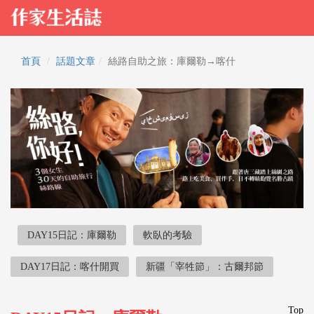
首頁
話題文章
絲路自助之旅：庫爾勒→喀什
DAY15日記：庫爾勒
軟臥的考驗
DAY17日記：喀什開買
新疆「宰牲節」：古爾邦節
Top