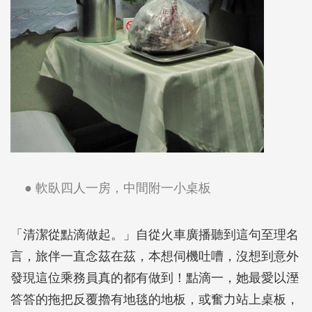
● 軟臥四人一房，中間附一小桌板
「清潔從點滴做起。」自從火車廣播聽到這句至理名
言，旅伴一直念茲在茲，本想伺機吐嘈，沒想到意外
發現這位乘務員真的都有做到！點滴一，她最愛以溼
答答的拖把反覆擼有地毯的地板，或奮力站上桌板，