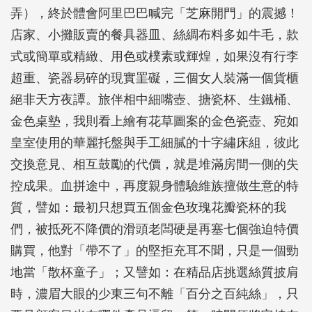
弄），終於體會阿里巴巴喊完「芝麻開門」的震撼！
店家、小攤販賣的餐具器皿、絲綢布料多如牛毛，款
式或簡單或精緻、用色或樸素或輝煌，如果沒有行李
超重、瓷器易碎的現實罣礙，三個女人裝滿一個貨櫃
絕非天方夜譚。旅伴相中細嘴壺、搪瓷杯、生鐵桶、
金色桌墊，我則看上繪有花草圖案的金色瓷壺、宛如
皇室使用的華麗托盤與手工細膩的十字繡床組，彼此
交換意見、相互鼓勵的代價，就是堆滿房間一側的失
控成果。血拼途中，再度親身體驗維族擅做生意的特
質，譬如：最初只想買五個金色玫瑰花瓣瓷杯的我
們，被抵死不降價的滑頭老闆硬是再塞七個強迫特價
購買，他對「帶不了」的堅拒充耳不聞，只是一個勁
地當「散杯童子」；又譬如：在精品店挑選絲質披肩
時，濃眉大眼的少東三句不離「百分之百純絲」，只