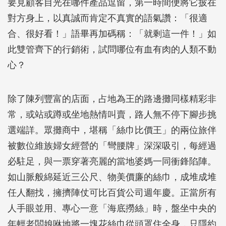
要見顧客目光在哪件產品逗留，第一時間便將它披在
對方身上，以真誠而肯定不真實的語氣讚：「很適
合、很好看！」語畢再加碼稱：「就剩這一件！」如
此雙管齊下的行銷術，試問哪位有血有肉的人類不動
心？
除了陳列豐富的店面，占地為王的路邊攤同樣精彩非
常，或站或蹲或坐地熱情叫賣，路人無不停下腳步挑
選端詳。眾攤商中，堪稱「絲巾比價王」的兩位旅伴
被數位維族婦女經營的「彎腰牌」深深吸引，每經過
必駐足，與一票穿著亮麗的當地婆媽一同衝鋒陷陣。
如山脈般綿延近三公尺、物美價廉的絲巾，成堆成堆
任人翻找，擁擠陣仗可比百貨公司週年慶。正當所有
人手眼並用、專心一意「海底撈絲」時，盤坐中央的
年輕老闆娘咻地將一塊花絲巾從頭罩住全身，只隱約