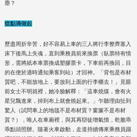
塵？
從點滴做起
歷盡周折辛苦，好不容易上車的三人將行李整齊塞入
床下後馬上失魂，直到乘務員前來換票（臥票特有情
形，需將紙本車票換成塑膠票卡，下車前再換回，目
的在便於適時通知乘客到站）才回神。「背包是布材
質吧，不能放地上，要放到上面的行李櫃去！」見眼
前女士不明就裡，她冷臉解釋：「這車燒煤，會有火
星兒飄進來，掉到布上就會燒起來。」乍聽理由扯到
驚人（試問車上的地毯不是布材質？窗簾不是布材
質？），唯人在車廂裡，與其再辯徒增氣憤，乾脆乖
乖點頭照辦。隨著火車啟動，走道持續傳來乘務員踢