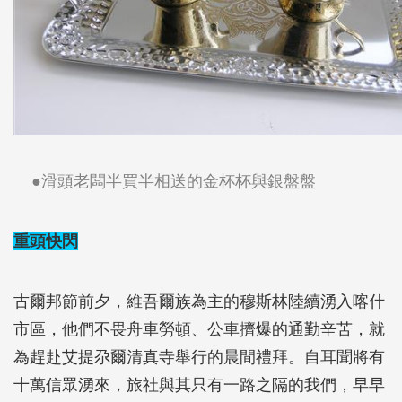
●滑頭老闆半買半相送的金杯杯與銀盤盤
重頭快閃
古爾邦節前夕，維吾爾族為主的穆斯林陸續湧入喀什
市區，他們不畏舟車勞頓、公車擠爆的通勤辛苦，就
為趕赴艾提尕爾清真寺舉行的晨間禮拜。自耳聞將有
十萬信眾湧來，旅社與其只有一路之隔的我們，早早