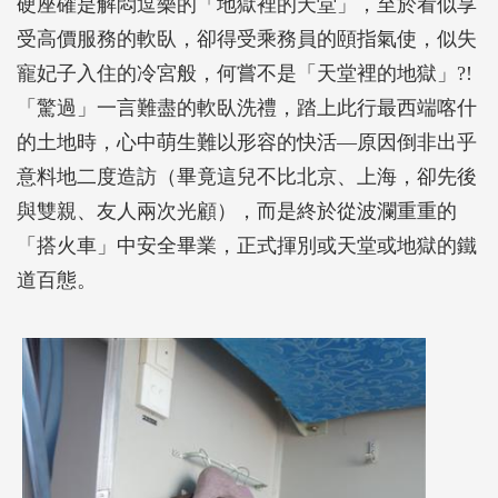
硬座確是解悶逗樂的「地獄裡的天堂」，至於看似享
受高價服務的軟臥，卻得受乘務員的頤指氣使，似失
寵妃子入住的冷宮般，何嘗不是「天堂裡的地獄」?!
「驚過」一言難盡的軟臥洗禮，踏上此行最西端喀什
的土地時，心中萌生難以形容的快活―原因倒非出乎
意料地二度造訪（畢竟這兒不比北京、上海，卻先後
與雙親、友人兩次光顧），而是終於從波瀾重重的
「搭火車」中安全畢業，正式揮別或天堂或地獄的鐵
道百態。