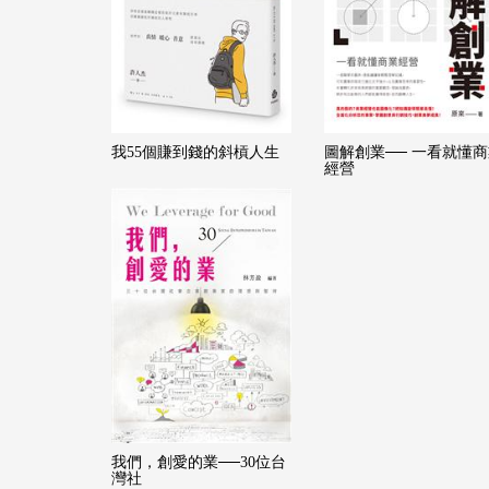
我55個賺到錢的斜槓人生
圖解創業── 一看就懂
經營
我們，創愛的業──30位台
灣社