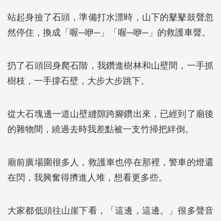
站起身撿了石頭，準備打水漂時，山下的鼕鼕鼓聲忽
然停住，換成「喔─咿─」「喔─咿─」的救護車聲。
扔了石頭回身爬石階，我鑽進樹林和山壁間，一手抓
樹枝，一手撐石壁，大步大步跳下。
從大石塊邊一道山壁縫隙跨腳鑽出來，已經到了廟後
的雜物間，繞過去時我差點被一支竹掃把絆倒。
廟前廣場圍很多人，救護車也停在那裡，警車的燈還
在閃，我興奮得擠進人堆，想看更多些。
大家都低頭往山崖下看，「這邊，這邊。」很多聲音