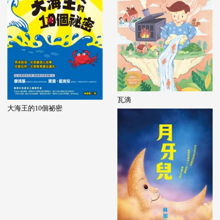
瓦滴
大海王的10個祕密