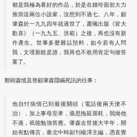
都是我極為看好的作品，於是在鍾玲面前大力
推崇這兩位小說家，沒想到不過七、八年，顧
肇森於一九九四年就過世了，蕭颯出版《皆大
歡喜》（一九九五、洪範）之後，再也沒有新
作產生。世事多麼難以預料，如今若有人問
我，文壇新銳是誰，我再也不敢用肯定句做答
案了。
鄭樹森憶及替顧肇森隱瞞死訊的往事：
他自忖病情已到最後關頭（電話後兩天便不
治），加上事母至孝，亟思拖延噩耗，我拗他
不過，祇能勉強答應。肇森去世後大半年，開
始有點傳言，臺北中時副刊楊澤主編，憑直覺