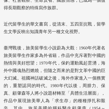
像、社會觀察、生命反省、國族情感，已成為一個值
得長期觀察的特殊寫作族群。
近代留學生的華文書寫，從清末、五四至抗戰，留學
生文學反映出知識青年另一種文化視野。
臺灣戰後，旅美留學生小說蔚為大觀：1960年代著名
旅美留學生作家多為外省籍，作品中充斥著對中國的
熱情與美好想望；1970年代，保釣運動風起雲湧，海
外中國魂熱烈燃燒，但隨之而來的是對文革中國的巨
大幻滅。祖國神話破滅之後，海外作家進入一個務實
的，重塑認同的時代。1980年代以後，周腓力、保
真、顧肇森等人將小說題材轉至「具體生活層面」，
作品中展現旅美華人為「求生存」的種種掙扎和艱
辛。其中，旅居美國的腦科醫生顧肇森（1954～