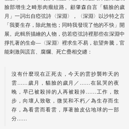
臉部增生之畸形肉瘤紋路。顧肇森自言「貓臉的歲
月」一詞出自瘂弦詩〈深淵〉，〈深淵〉以沙特之言
「我要生存，除此無他；同時我發現了他的不快」開
展。此輯所描繪的人物，彷若瘂弦詩裡那些在深淵中
掙扎著的生命―〈深淵〉裡求生不易，欲望奔騰，官
能刺激與謊言、腐爛、死亡疊相交纏：
沒有什麼現在正死去，今天的雲抄襲昨天的
雲……歲月，貓臉的歲月／……在鼠哭的夜
晚，早已被殺掉的人再被殺掉……工作，散
步，向壞人致敬，微笑和不朽／為生存而生
存，為看雲而看雲，厚著臉皮佔地球的一部
分……