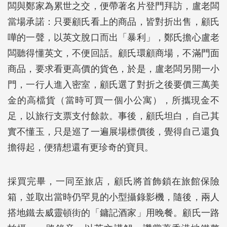
闆與鄭家為累世之交，便帶著名片登門拜訪，盧老闆
當場承諾：只要顧氏看上的商品，皆對折出售，顧氏
嘩的一聲，以英文脫口而出「暴利」，鄭氏擔心盧老
闆聽得懂英文，不便回話。顧氏環顧商場，不滿門面
商品，要求看更高價的貨色，於是，盧老闆另開一小
門，一行人進入密室，顧氏選了對折之後要價三萬美
金的高檔貨（當時可買一個小公寓），所攜現金不
足，以旅行支票支付餘款。事後，顧氏坦白，自己其
實不懂玉，只是巡了一遍展場標價後，覺得自己還負
擔得起，便猜想還有更珍奇的寶貝。
採買完畢，一同至旅店，顧氏將首飾鎖在旅館保險
箱，並取出當時仍罕見的小型攝錄影機，隨後，兩人
搭地鐵去威靈頓街的「鏞記酒家」用晚餐。顧氏一路