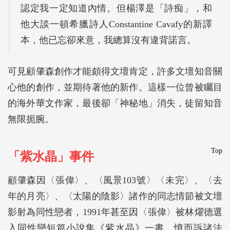
認定我一定知道內情。但楊澤是「詩痴」，和
他大談一頓希臘詩人Constantine Cavafy的新譯
本，他已忘卻來意，我總算沒有違背諾言。
可見顧肇森創作才能頗得文壇肯定，許多文壇知音關
心他的創作，並期待著他的新作。這樣一位曾被矚目
的海外華文作家，最後卻「神秘地」消失，徒留知音
無限扼腕。
Top
「紫水晶」事件
顧肇森因〈張偉〉、〈風景103號〉〈未完〉、〈去
年的月亮〉、〈太陽的陰影〉諸作的同志情節被文壇
影射為同性戀者，1991年甚至因〈張偉〉被林燿德選
入同性戀短篇小說集《紫水晶》一書，憤而訴諸法