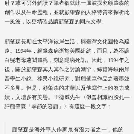
射？或可另外解讀？筆者欲就此一風波探究顧肇森的
創作以及生命歷程，並就顧肇森的人格特質來探析此
一風波，以更精確品讀顧肇森的同志文學。
顧肇森長期在太平洋彼岸生活，與臺灣文化圈較為疏
遠。1994年，顧肇森病逝於美國紐約，而且，為不讓
白髮老母遽聞噩耗，刻意隱瞞死訊。因此，1994年之
後，關於顧肇森其人其作之討論漸罕，綜覽海峽兩岸
留學生小說、移民小說研究，對顧肇森作品之著墨並
不多見。但是，顧肇森的才華以及他寫作上的努力成
績，文壇多有美譽。王德威先生〈似曾相識的臉孔―
評顧肇森「季節的容顏」〉有這麼一段文字：
顧肇森是海外華人作家最有潛力者之一，他的