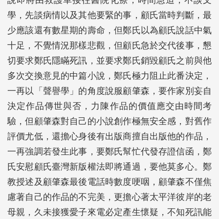
說即將由救護車接往醫院化療，時間急迫，不談文
學，先談病情以及其他要緊的事，顧氏當時判斷，最
少應該還有數星期的壽命，但鄭氏以為顧氏說話中氣
十足，不覺情況那樣悲觀，但顧氏急於交代後事，懇
切要求鄭氏隱瞞死訊，並要求鄭氏銷毀顧氏之前與他
多次交換意見的中篇小說，鄭氏極力阻止此番決定，
一再以「聲譽學」的角度說服顧肇森，要作家別妄自
決定作品傳世與否，力陳作品的價值應交由時間考
驗，但顧肇森對自己的小說創作極無安全感，對舊作
評價尤低，還擔心身後有出版商擅自出版他的作品，
一再強調若發生此事，要鄭氏幫忙代發存證信函，鄭
氏安慰顧氏臺灣新版權法即將通過，要他莫多心。鄭
教授述及顧肇森最後電話時數度哽咽，顧肇森不僅焦
慮著自己的作品的不完美，更擔心著太平洋彼岸的老
母親，久未接獲愛子來電必定產生懷疑，不知死訊能