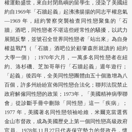
權運動盛世，來自封閉島嶼的留學生，浸染了美國紐
約自1969年「石牆起義」起沸沸揚揚的同志平權息氣
―1969 年，紐約警察突襲檢查同性戀聚集的「石
牆」酒吧，同性戀者不堪這些經常性的騷擾，以武力
展開反擊，並號召全世界同性戀者「站出來」為自身
權益戰鬥（「石牆」酒吧位於顧肇森所就讀的 紐約
大學一側）；1970年六月，一萬多名同性戀者在紐
約、洛杉磯、芝加哥舉行「石牆起義」週年遊行；
「起義」後四年，全美同性戀團體由五十個激增為八
百個，許多州紛紛宣佈同性戀合法化；聯邦法院禁止
政府解僱同性戀的政策；1973年，「美國精神病學聯
會」從診斷手冊中刪除「同性戀」這一「疾病」；
1977 年，美國著名同性戀領袖哈維．米爾克當選舊
金山市督政，成為美國歷史上第一個同性戀高級政府
官員。1978年11月27日代表保守勢力的督政丹．懷