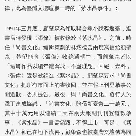
律，此為臺灣文壇喧嚇一時的「紫水晶事件」：
1991年三月底，顧肇森為領取聯合報小說獎返臺，逛
書店時發現〈張偉〉被收錄於《紫水晶》。之前，時
任「尚書文化」編輯策劃的林燿德曾兩度寫信給顧肇
森，希望能將〈張偉〉收錄選輯中，而顧肇森皆以
「這篇作品以編年體寫成，不盡理想」回絕，豈料，
〈張偉〉還是被錄進《紫水晶》。顧肇森要求「尚書
文化」把所有市面上的書收回，並在報上刊登啟事公
開道歉，否則提告。最後，與「尚書文化」發行人吳
添丁達成協議，「尚書文化」賠償新臺幣二十萬元，
其中十萬元用以連續三天在兩大報副刊刊登道歉啟
事，《紫水晶》一書需銷毀，不得上市。可是，《紫
水晶》卻已在地下流傳，顧肇森也被臺灣文壇傳為同