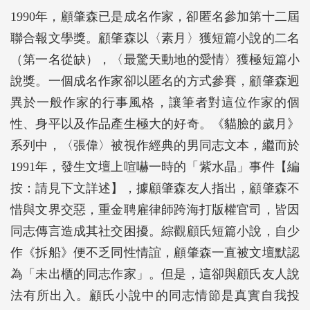
1990年，顧肇森已是成名作家，卻匿名參加第十二屆
聯合報文學獎。顧肇森以〈素月〉獲短篇小說的二名
（第一名從缺），〈最驚天動地的愛情〉獲極短篇小
說獎。一個成名作家卻以匿名的方式參賽，顧肇森迥
異於一般作家的行事風格，讓筆者對這位作家的個
性、身平以及作品產生極大的好奇。《貓臉的歲月》
系列中，〈張偉〉被視作經典的男同志文本，繼而於
1991年，發生文壇上喧嚇一時的「紫水晶」事件【編
按：請見下文詳述】，據顧肇森友人指出，顧肇森不
惜與文界交惡，重金聘雇律師跨海打版權官司，皆因
同志傳言造成其社交困擾。綜觀顧氏短篇小說，自少
作《拆船》便不乏同性情誼，顧肇森一直被文壇默認
為「未出櫃的同志作家」。但是，這卻與顧氏友人說
法有所出入。顧氏小說中的同志情節是真實自我投