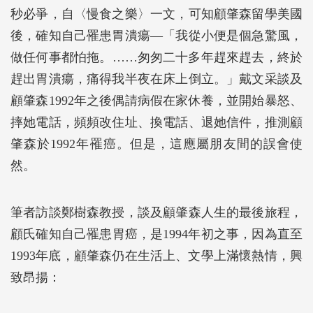
秒必爭，自〈慢食之樂〉一文，可知顧肇森留學美國
後，確知自己罹患胃潰瘍―「我從小便是個急驚風，
做任何事都怕拖。……匆匆二十多年趕來趕去，終於
趕出胃潰瘍，痛得我半夜在床上倒立。」戴文采談及
顧肇森1992年之後偶請病假在家休養，並開始暴怒、
摔她電話，頻頻改住址、換電話、退她信件，推測顧
肇森於1992年罹癌。但是，這應屬朋友間的誤會使
然。
筆者訪談鄭樹森教授，談及顧肇森人生的最後旅程，
顧氏確知自己罹患胃癌，是1994年初之事，因為直至
1993年底，顧肇森仍在生活上、文學上滿懷熱情，興
致昂揚：