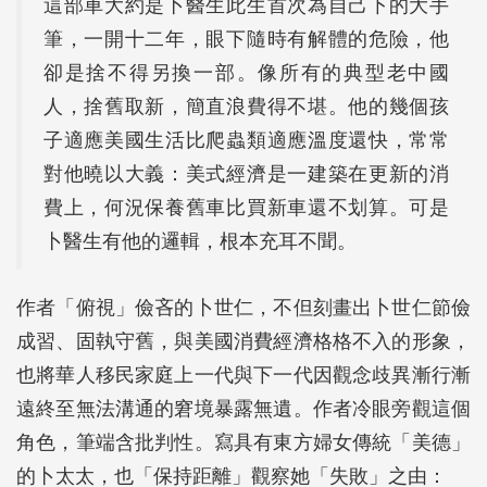
這部車大約是卜醫生此生首次為自己下的大手
筆，一開十二年，眼下隨時有解體的危險，他
卻是捨不得另換一部。像所有的典型老中國
人，捨舊取新，簡直浪費得不堪。他的幾個孩
子適應美國生活比爬蟲類適應溫度還快，常常
對他曉以大義：美式經濟是一建築在更新的消
費上，何況保養舊車比買新車還不划算。可是
卜醫生有他的邏輯，根本充耳不聞。
作者「俯視」儉吝的卜世仁，不但刻畫出卜世仁節儉
成習、固執守舊，與美國消費經濟格格不入的形象，
也將華人移民家庭上一代與下一代因觀念歧異漸行漸
遠終至無法溝通的窘境暴露無遺。作者冷眼旁觀這個
角色，筆端含批判性。寫具有東方婦女傳統「美德」
的卜太太，也「保持距離」觀察她「失敗」之由：