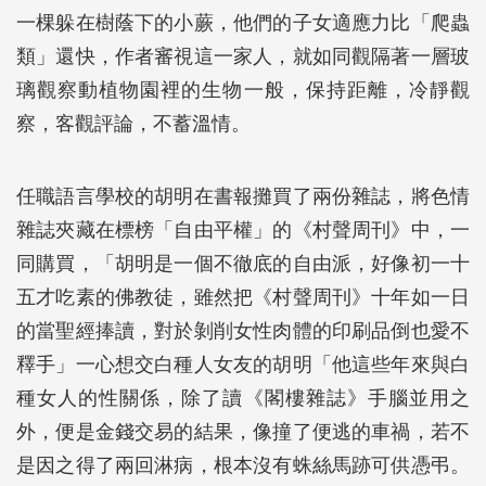
一棵躲在樹蔭下的小蕨，他們的子女適應力比「爬蟲
類」還快，作者審視這一家人，就如同觀隔著一層玻
璃觀察動植物園裡的生物一般，保持距離，冷靜觀
察，客觀評論，不蓄溫情。
任職語言學校的胡明在書報攤買了兩份雜誌，將色情
雜誌夾藏在標榜「自由平權」的《村聲周刊》中，一
同購買，「胡明是一個不徹底的自由派，好像初一十
五才吃素的佛教徒，雖然把《村聲周刊》十年如一日
的當聖經捧讀，對於剝削女性肉體的印刷品倒也愛不
釋手」一心想交白種人女友的胡明「他這些年來與白
種女人的性關係，除了讀《閣樓雜誌》手腦並用之
外，便是金錢交易的結果，像撞了便逃的車禍，若不
是因之得了兩回淋病，根本沒有蛛絲馬跡可供憑弔。