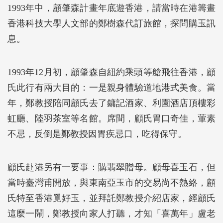
1993年中，顧肇森計畫年底遊香港，請當時在港籌畫
香港科技大學人文部的鄭樹森代訂旅館，探問購玉訊
息。
1993年12月初，顧肇森自紐約乘頭等艙飛往香港，顧
氏此行有兩大目的：一是親身體驗道地港式美食。當
年，鄭教授陪同顧氏去了鏞記酒家、利園酒店頂樓彩
虹廳、陸羽茶室等名館。席間，顧氏胃口奇佳，葷素
不忌，反倒是鄭教授因胃疾忌口，吃得保守。
顧氏赴港另有一要事：購翡翠贈母。顧母喜玉石，但
當時臺灣甫開放，與東南亞玉市的交易尚不熱絡，顧
氏特至香港覓好玉，並拜託鄭教授介紹店家，經顧氏
這麼一鬧，鄭教授向家人打聽，才知「喜萬年」盧老