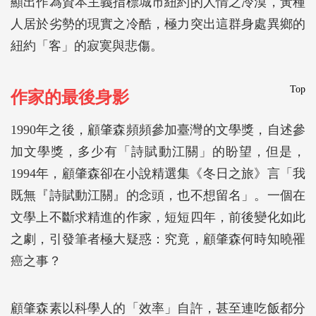
顯出作為資本主義指標城市紐約的人情之冷漠，黃種
人居於劣勢的現實之冷酷，極力突出這群身處異鄉的
紐約「客」的寂寞與悲傷。
Top
作家的最後身影
1990年之後，顧肇森頻頻參加臺灣的文學獎，自述參
加文學獎，多少有「詩賦動江關」的盼望，但是，
1994年，顧肇森卻在小說精選集《冬日之旅》言「我
既無『詩賦動江關』的念頭，也不想留名」。一個在
文學上不斷求精進的作家，短短四年，前後變化如此
之劇，引發筆者極大疑惑：究竟，顧肇森何時知曉罹
癌之事？
顧肇森素以科學人的「效率」自許，甚至連吃飯都分