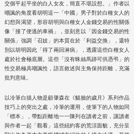
交個平起平坐的白人女友，簡直不堪設想。」作者以
嘲諷的角度看胡明這一「中國」男子對於白種女人的
幻想與渴望，形容胡明與白種女人金錢交易的性關係
像「撞了便逃的車禍」，並刻意以「因金錢交易的性
關係」強調「召妓」的本質在於「利益交換」，還特
別以胡明因此「得了兩回淋病」，透露這些白種女人
處於社會極底層。這些「沒有蛛絲馬跡可供憑弔」的
性交易極具嘲諷性，語言敘述與主角保持距離，充滿
批判意味。
以冷筆白描人物是顧肇森在《貓臉的歲月》系列作品
技巧上的突出之處，冷筆的運用，使筆下的人物如同
「標本」，帶點距離地一一陳列在讀者之前，讓讀者
與作者一起「觀看」這些紐約客的荒涼面貌，充分呈