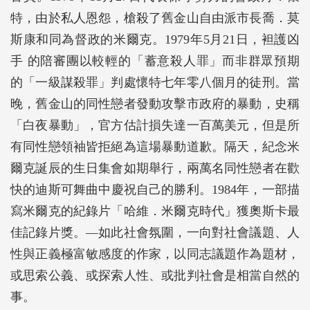
特，由於私人恩怨，槍殺了舊金山自由派市長喬．莫
斯康和同為督政的米爾克。1979年5月21日，袒護凶
手 的陪審團以較輕的「蓄意殺人罪」而非群眾預期
的「一級謀殺罪」判處懷特七年零八個月的徒刑。當
晚，舊金山的同性戀者發動攻擊市政府的暴動，史稱
「白夜暴動」，官方估計損失達一百萬美元，但是所
有同性戀領袖皆拒絕為這場暴動道歉。隔天，紀念米
爾克誕辰的生日集會如期舉行，兩萬名同性戀者在歡
快的迪斯可舞曲中慶祝自己的勝利。1984年，一部描
寫米爾克的紀錄片「哈維．米爾克時代」獲奧斯卡最
佳記錄片獎。―如此社會氛圍，一向對社會議題、人
性與正義極富敏感度的作家，以同志議題作為題材，
或思索公義、或探索人性、或批判社會是相當自然的
事。