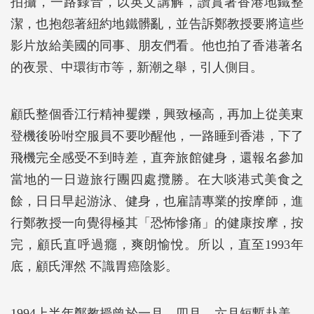
拍攝，一路錄音，以英文講解，讚賞著香港地鐵整
潔，也抱怨著紐約地鐵髒亂，並告訴鄭教授要將這些
影片放給美國的同事、朋友們看。他也拍了香港著名
的夜景、中環街市等，新潮之舉，引人側目。
顧氏整個香江行精神矍鑠，興致極高，再加上從美東
登機後吩咐空服員不要吵醒他，一路睡到香港，下了
飛機完全感受不到時差，直奔旅館健身，還報名參加
當地的一日遊旅行團四處攬勝。在大啖港式美食之
餘，日日早起游泳、健身，也雇請專業的按摩師，進
行鄭教授一向覺得極其「恐怖慘痛」的健康按摩，按
完，顧氏直呼過癮，爽朗愉悅。所以，直至1993年
底，顧氏渾然 不識胃癌陰影。
1994上半年鄭教授曾於一月、四月、六月短暫赴美，