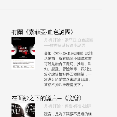
有關《索菲亞‧血色謎團》
月初 評論：索菲亞‧血色謎團
──推理解謎短篇小說選
參加《索菲亞‧血色謎團》試讀
活動前，就有聽聞小編講本書
可說是融合了魔幻、推理、科
幻、懸疑、冒險等等，四則短
篇小說恰恰好將五種願望，一
次滿足給愛書迷來詳參閱讀，
當然不排斥推理情況下，
在面紗之下的謊言─《詭辯》
月初 評論：停售-停售-詭辯
謊言，是為了讓微不足道的細