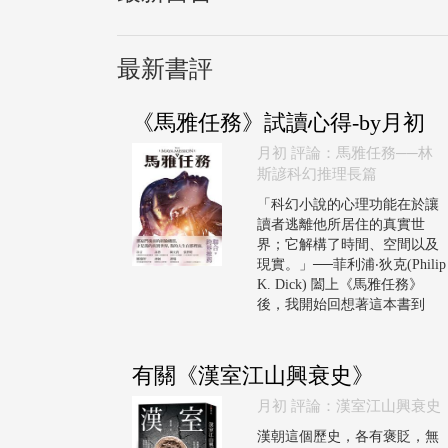
最新書評
《馬雅任務》試讀心得-by月初
月初 評論：馬雅任務──林
斯諺科幻推理長篇
「科幻小說的心理功能在於讓
讀者逃離他所居住的真實世
界；它解構了時間、空間以及
現實。」──菲利浦‧狄克(Philip
K. Dick) 闔上《馬雅任務》
後，我開始回想著這本書到
有關《漢室江山興衰史》
月初 評論：漢室江山興衰史
漢朝這個歷史，各有褒貶，無